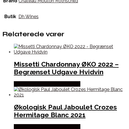
Brand
Château Mouton Rothschild
Butik
Dh Wines
Relaterede varer
Missetti Chardonnay ØKO 2022 –
Begrænset Udgave Hvidvin
Bedste Pris Fundet hos Dh Wines
Økologisk Paul Jaboulet Crozes
Hermitage Blanc 2021
Bedste Pris Fundet hos Dh Wines