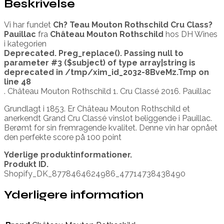
Beskrivelse
Vi har fundet
Ch? Teau Mouton Rothschild Cru Class?
Pauillac
fra
Château Mouton Rothschild
hos DH Wines
i kategorien
Deprecated
. Preg_replace(). Passing null to
parameter #3 ($subject) of type array|string is
deprecated in
/tmp/xim_id_2032-8BveMz.Tmp
on
line
48
. Château Mouton Rothschild 1. Cru Classé 2016. Pauillac
Grundlagt i 1853. Er Château Mouton Rothschild et
anerkendt Grand Cru Classé vinslot beliggende i Pauillac.
Berømt for sin fremragende kvalitet. Denne vin har opnået
den perfekte score på 100 point
Yderlige produktinformationer.
Produkt ID.
Shopify_DK_8778464624986_47714738438490
Yderligere information