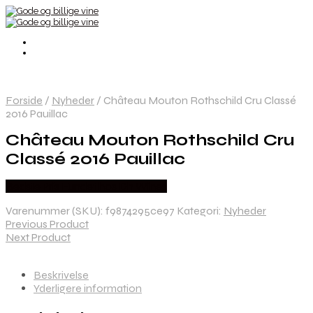
Forside
/
Nyheder
/
Château Mouton Rothschild Cru Classé
2016 Pauillac
Château Mouton Rothschild Cru
Classé 2016 Pauillac
Bedste Pris Fundet hos Dh Wines
Varenummer (SKU):
f9874295ce97
Kategori:
Nyheder
Previous Product
Next Product
Beskrivelse
Yderligere information