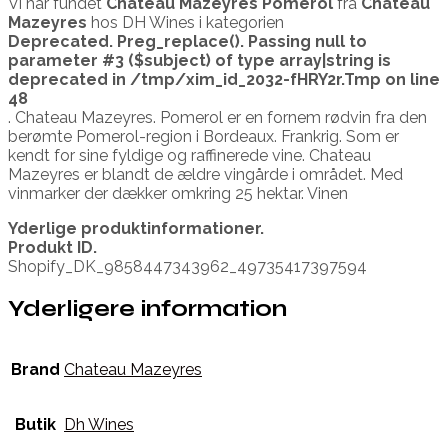
Vi har fundet
Chateau Mazeyres Pomerol
fra
Chateau
Mazeyres
hos DH Wines i kategorien
Deprecated
. Preg_replace(). Passing null to
parameter #3 ($subject) of type array|string is
deprecated in
/tmp/xim_id_2032-fHRY2r.Tmp
on line
48
. Chateau Mazeyres. Pomerol er en fornem rødvin fra den
berømte Pomerol-region i Bordeaux. Frankrig. Som er
kendt for sine fyldige og raffinerede vine. Chateau
Mazeyres er blandt de ældre vingårde i området. Med
vinmarker der dækker omkring 25 hektar. Vinen
Yderlige produktinformationer.
Produkt ID.
Shopify_DK_9858447343962_49735417397594
Yderligere information
Brand
Chateau Mazeyres
Butik
Dh Wines