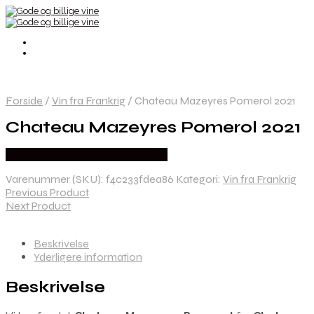
Forside
/
Vin fra Frankrig
/
Chateau Mazeyres Pomerol 2021
Chateau Mazeyres Pomerol 2021
Bedste Pris Fundet hos Dh Wines
Varenummer (SKU):
f4c233fdea86
Kategori:
Vin fra Frankrig
Previous Product
Next Product
Beskrivelse
Yderligere information
Beskrivelse