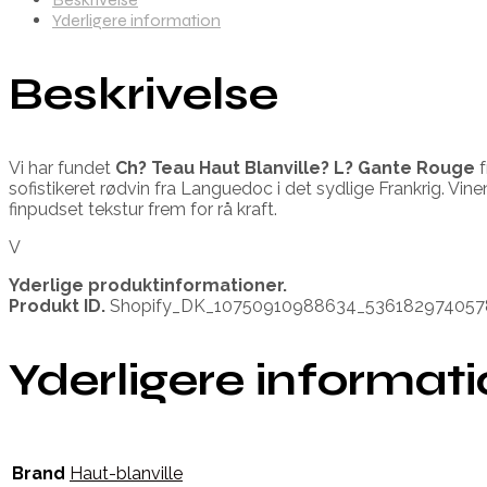
Yderligere information
Beskrivelse
Vi har fundet
Ch? Teau Haut Blanville? L? Gante Rouge
sofistikeret rødvin fra Languedoc i det sydlige Frankrig. Vi
finpudset tekstur frem for rå kraft.
V
Yderlige produktinformationer.
Produkt ID.
Shopify_DK_10750910988634_536182974057
Yderligere informat
Brand
Haut-blanville