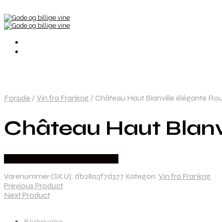
Forside
/
Vin fra Frankrig
/
Château Haut Blanville élégante Ro
Château Haut Blanv
Bedste Pris Fundet hos Dh Wines
Varenummer (SKU):
db28a3f7d377
Kategori:
Vin fra Frankrig
Previous Product
Next Product
Beskrivelse