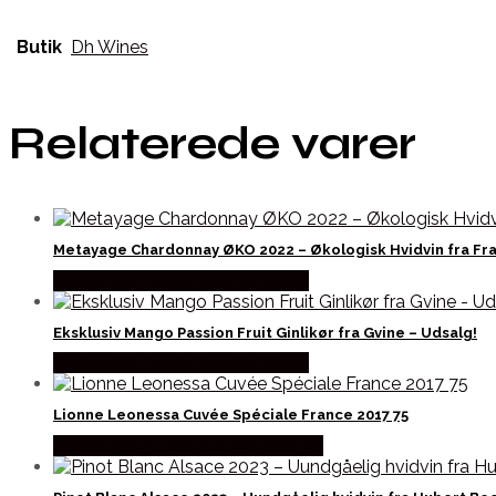
Butik
Dh Wines
Relaterede varer
Metayage Chardonnay ØKO 2022 – Økologisk Hvidvin fra Fr
Bedste Pris Fundet hos Dh Wines
Eksklusiv Mango Passion Fruit Ginlikør fra Gvine – Udsalg!
Bedste Pris Fundet hos Dh Wines
Lionne Leonessa Cuvée Spéciale France 2017 75
Bedste Pris Fundet hos Winther Vin