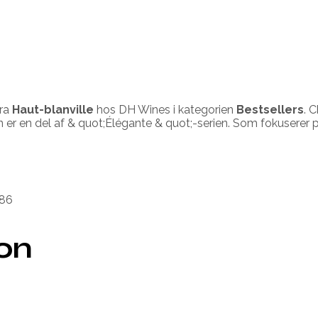
fra
Haut-blanville
hos DH Wines i kategorien
Bestsellers
. 
nen er en del af & quot;Élégante & quot;-serien. Som fokusere
86
ion