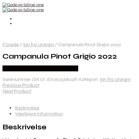
Forside
/
Vin fra Ungarn
/
Campanula Pinot Grigio 2022
Campanula Pinot Grigio 2022
Bedste Pris Fundet hos Winther Vin
Varenummer (SKU):
d7cec5680af1
Kategori:
Vin fra Ungarn
Previous Product
Next Product
Beskrivelse
Yderligere information
Beskrivelse