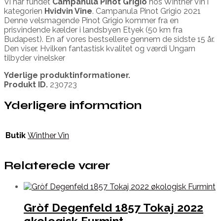
Vi har fundet
Campanula Pinot Grigio
hos Winther Vin i
kategorien
Hvidvin Vine
. Campanula Pinot Grigio 2021
Denne velsmagende Pinot Grigio kommer fra en
prisvindende kælder i landsbyen Etyek (50 km fra
Budapest). En af vores bestsellere gennem de sidste 15 år.
Den viser. Hvilken fantastisk kvalitet og værdi Ungarn
tilbyder vinelsker
Yderlige produktinformationer.
Produkt ID.
230723
Yderligere information
Butik
Winther Vin
Relaterede varer
Gròf Degenfeld 1857 Tokaj 2022
økologisk Furmint