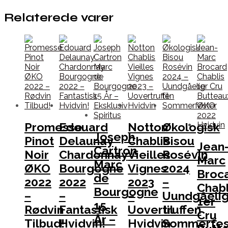
Relaterede varer
Promesse
Edouard
Notton
Økologisk
Joseph
Pinot
Delaunay
Chablis
Bisou
Jean
Cartron
Noir
Chardonnay
Vieilles
Rosévin
Marc
Marc
ØKO
Bourgogne
Vignes
2024
Broc
de
2022
2022
2023
–
Chabl
Bourgogne
–
–
–
Uundgåeli
1er
15
Rødvin
Fantastisk
Uovertruffen
til
Cru
År –
Tilbud!
Hvidvin!
Hvidvin
Sommerfes