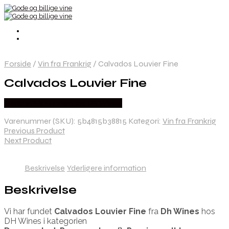
Forside
/
Vin fra Frankrig
/
Calvados Louvier Fine
Calvados Louvier Fine
Bedste Pris Fundet hos Dh Wines
Varenummer (SKU):
5b4815b38815
Kategori:
Vin fra Frankrig
Previous Product
Next Product
Beskrivelse
Yderligere information
Beskrivelse
Vi har fundet
Calvados Louvier Fine
fra
Dh Wines
hos
DH Wines i kategorien