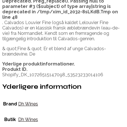
Deprecated
. Preg_replace(). Passing null to
parameter #3 ($subject) of type array|string is
deprecated in
/tmp/xim_id_2032-8sLKdB.Tmp
on
line
48
. Calvados Louvier Fine (også kaldet Lelouvier Fine
Calvados) er en klassisk fransk æblebrændevin (eau-de-
vie) fra Normandiet. Kendt som en fremragende og
tilgængelig introduktion til Calvados-genren.
& quot;Fine & quot; Er et blend af unge Calvados-
brændevine. De
Yderlige produktinformationer.
Produkt ID.
Shopify_DK_10726515147098_53523233014106
Yderligere information
Brand
Dh Wines
Butik
Dh Wines