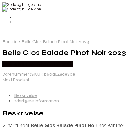
Forside
/
Belle Glos Balade Pinot Noir 2023
Belle Glos Balade Pinot Noir 2023
Bedste Pris Fundet hos Winther Vin
Varenummer (SKU):
b60a648de80e
Next Product
Beskrivelse
Yderligere information
Beskrivelse
Vi har fundet
Belle Glos Balade Pinot Noir
hos Winther