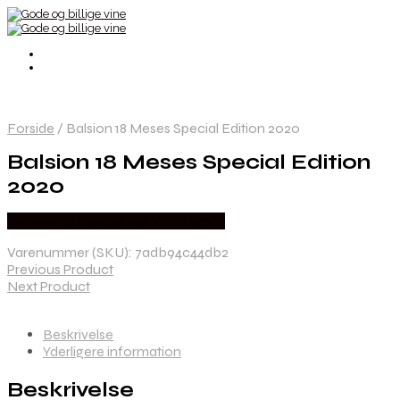
Forside
/
Balsion 18 Meses Special Edition 2020
Balsion 18 Meses Special Edition
2020
Bedste Pris Fundet hos Winther Vin
Varenummer (SKU):
7adb94c44db2
Previous Product
Next Product
Beskrivelse
Yderligere information
Beskrivelse