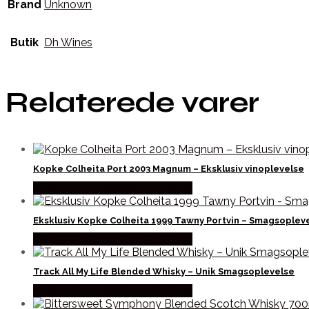
Brand
Unknown
Butik
Dh Wines
Relaterede varer
Kopke Colheita Port 2003 Magnum – Eksklusiv vinoplevelse
Bedste Pris Fundet hos Dh Wines
Eksklusiv Kopke Colheita 1999 Tawny Portvin – Smagsoplev
Bedste Pris Fundet hos Dh Wines
Track All My Life Blended Whisky – Unik Smagsoplevelse
Bedste Pris Fundet hos Dh Wines