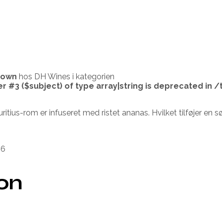
nown
hos DH Wines i kategorien
er #3 ($subject) of type array|string is deprecated in
/
ritius-rom er infuseret med ristet ananas. Hvilket tilføjer e
86
ion