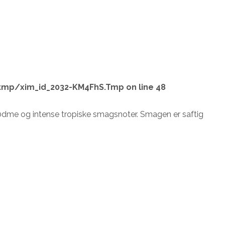
tmp/xim_id_2032-KM4FhS.Tmp
on line
48
n sødme og intense tropiske smagsnoter. Smagen er saftig