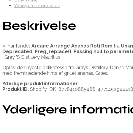
Yderligere information
Beskrivelse
Vi har fundet
Arcane Arrange Ananas Roti Rom
fra
Unk
Deprecated
. Preg_replace(). Passing null to paramet
. Gray ’S Distillery Mauritius
Oplev den nyeste delikatesse fra Grays Distillery. Denne Mau
med fremtrædende hints af grillet ananas. Græs.
Yderlige produktinformationer.
Produkt ID.
Shopify_DK_8778410885466_477145294441
Yderligere informat