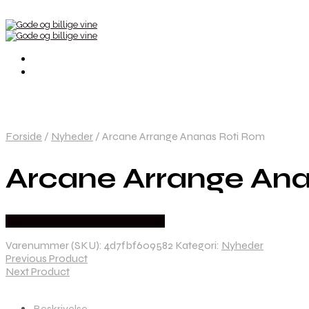
Forside
/
Nyheder
/
Arcane Arrange Ananas Roti Rom
Arcane Arrange An
Bedste Pris Fundet hos Dh Wines
Varenummer (SKU):
4d7fbf609582
Kategori:
Nyheder
Previous Product
Next Product
Beskrivelse