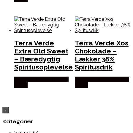
Terra Verde
Terra Verde Xos
Extra Old Sweet
Chokolade –
– Bæredygtig
Lækker 38%
Spiritusoplevelse
Spiritusdrik
Bedste Pris Fundet hos Dh
Bedste Pris Fundet hos Dh
Wines
Wines
×
Kategorier
Vin fra USA