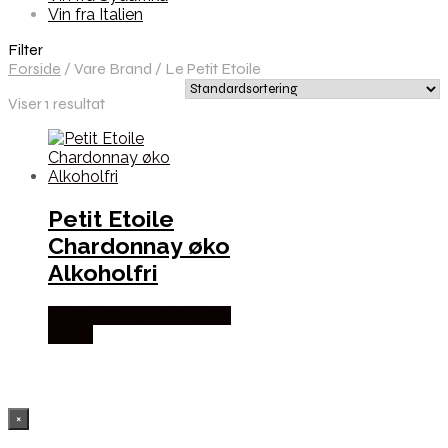
Vin fra Italien
Filter
Forside
/
Vare Brand
/
Le Petit Etoile
Viser 1 resultat
Petit Etoile
Chardonnay øko
Alkoholfri
Bedste Pris Fundet hos Dh
Wines
×